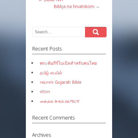
Post
Biblija na hrvatskom
→
navigation
Recent Posts
พระคัมภีร์ไบเบิลสำหรับคนไทย
தமிழ் பைபிள்
બાઇબલ Gujarati Bible
বাইবেল
መጽሐፍ ቅዱስ በአማርኛ
Recent Comments
Archives