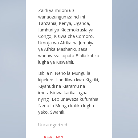
Zaidi ya milioni 60
wanaozungumza nchini
Tanzania, Kenya, Uganda,
Jamhuri ya Kidemokrasia ya
Congo, Kisiwa cha Comoro,
Umoja wa Afrika na Jumuiya
ya Afrika Mashariki, sasa
wanaweza kupata Biblia katika
lugha ya Kiswahili.
Biblia ni Neno la Mungu la
kipekee. Iliandikwa kwa Kigiriki,
Kiyahudi na Kiaramu na
imetafsiriwa katika lugha
nyingi. Leo unaweza kufurahia
Neno la Mungu katika lugha
yako, Swahili.
Uncategorized
←
Bíblia NVI