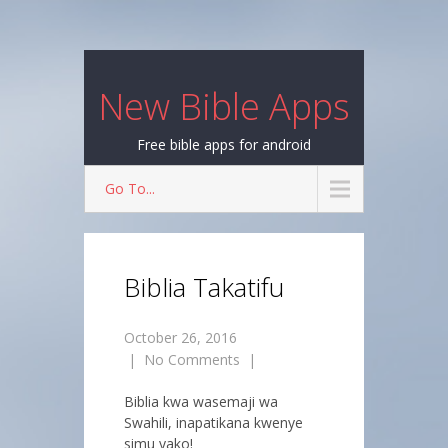
New Bible Apps
Free bible apps for android
Go To...
Biblia Takatifu
October 26, 2016
|
No Comments
|
Biblia kwa wasemaji wa
Swahili, inapatikana kwenye
simu yako!