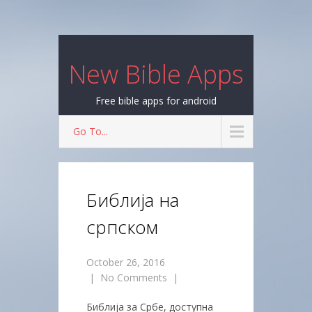
New Bible Apps
Free bible apps for android
Go To...
Библија на
српском
October 26, 2016
|
No Comments
|
Библија за Србе, доступна