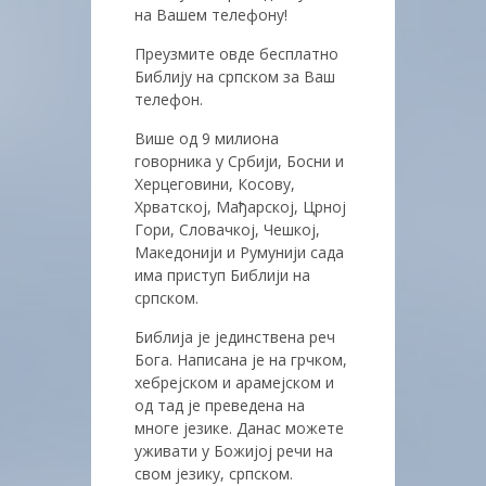
на Вашем телефону!
Преузмите овде бесплатно
Библију на српском за Ваш
телефон.
Више од 9 милиона
говорника у Србији, Босни и
Херцеговини, Косову,
Хрватској, Мађарској, Црној
Гори, Словачкој, Чешкој,
Македонији и Румунији сада
има приступ Библији на
српском.
Библија је јединствена реч
Бога. Написана је на грчком,
хебрејском и арамејском и
од тад је преведена на
многе језике. Данас можете
уживати у Божијој речи на
свом језику, српском.