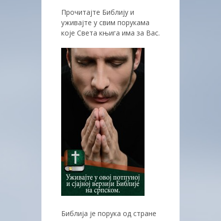
Прочитајте Библију и
уживајте у свим порукама
које Света књига има за Вас.
Библија је порука од стране