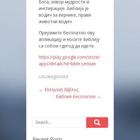
Бога, извор мудрости и
инспирације. Библија је
водич за вернике, прави
животни водич.
Преузмите бесплатно ову
апликацију и носите Библију
са собом гдегод да идете.
https://play.google.com/store/
apps/details?id=bible.serbian
Uncategorized
Post
←
Ελληνική Βίβλος
библия бесплатно
→
navigation
Recent Posts